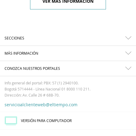
VER MÁS INFORMACIÓN
SECCIONES
MÁS INFORMACIÓN
CONOZCA NUESTROS PORTALES
Info general del portal: PBX: 57 (1) 2940100.
Bogotá 5714444 - Línea Nacional 01 8000 110 211.
Dirección: Av. Calle 26 # 68B-70.
servicioalclienteweb@eltiempo.com
VERSIÓN PARA COMPUTADOR