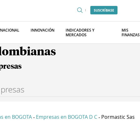
SUSCRÍBASE
RNACIONAL
INNOVACIÓN
INDICADORES Y
MIS
MERCADOS
FINANZAS
olombianas
presas
as en BOGOTA
Empresas en BOGOTA D C
Pormastic Sas
-
-