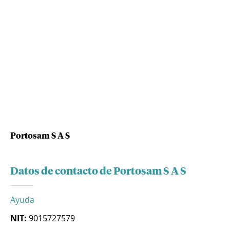
Portosam S A S
Datos de contacto de Portosam S A S
Ayuda
NIT:
9015727579