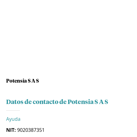
Potensia S A S
Datos de contacto de Potensia S A S
Ayuda
NIT:
9020387351