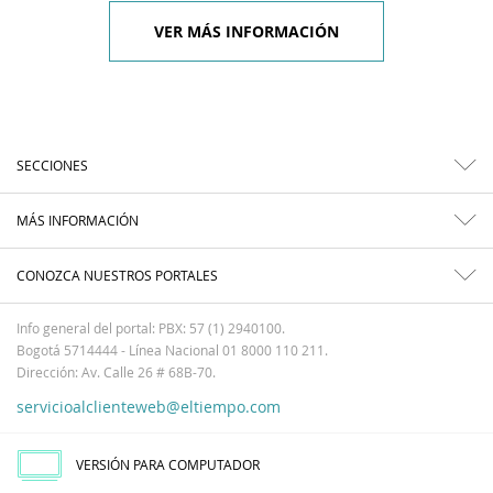
VER MÁS INFORMACIÓN
SECCIONES
MÁS INFORMACIÓN
CONOZCA NUESTROS PORTALES
Info general del portal: PBX: 57 (1) 2940100.
Bogotá 5714444 - Línea Nacional 01 8000 110 211.
Dirección: Av. Calle 26 # 68B-70.
servicioalclienteweb@eltiempo.com
VERSIÓN PARA COMPUTADOR