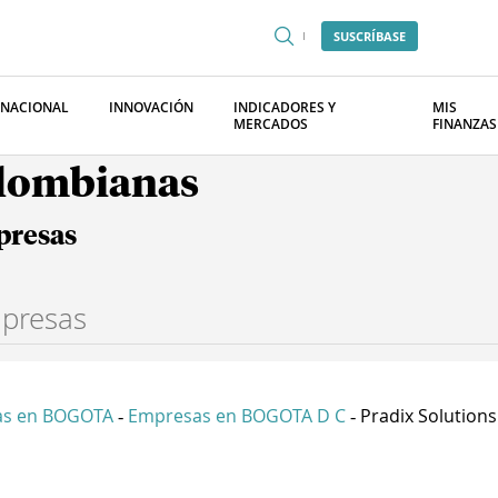
SUSCRÍBASE
RNACIONAL
INNOVACIÓN
INDICADORES Y
MIS
MERCADOS
FINANZAS
olombianas
presas
as en BOGOTA
Empresas en BOGOTA D C
Pradix Solutions 
-
-