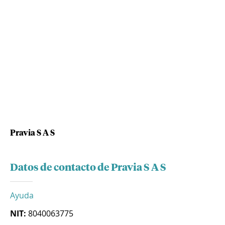
Pravia S A S
Datos de contacto de Pravia S A S
Ayuda
NIT:
8040063775