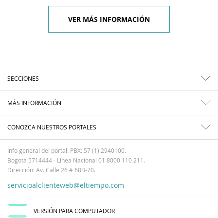
VER MÁS INFORMACIÓN
SECCIONES
MÁS INFORMACIÓN
CONOZCA NUESTROS PORTALES
Info general del portal: PBX: 57 (1) 2940100.
Bogotá 5714444 - Línea Nacional 01 8000 110 211.
Dirección: Av. Calle 26 # 68B-70.
servicioalclienteweb@eltiempo.com
VERSIÓN PARA COMPUTADOR