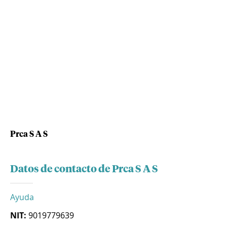
Prca S A S
Datos de contacto de Prca S A S
Ayuda
NIT:
9019779639