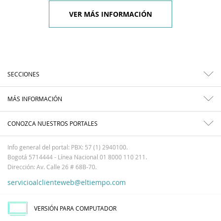
VER MÁS INFORMACIÓN
SECCIONES
MÁS INFORMACIÓN
CONOZCA NUESTROS PORTALES
Info general del portal: PBX: 57 (1) 2940100.
Bogotá 5714444 - Línea Nacional 01 8000 110 211.
Dirección: Av. Calle 26 # 68B-70.
servicioalclienteweb@eltiempo.com
VERSIÓN PARA COMPUTADOR