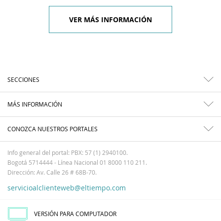
VER MÁS INFORMACIÓN
SECCIONES
MÁS INFORMACIÓN
CONOZCA NUESTROS PORTALES
Info general del portal: PBX: 57 (1) 2940100.
Bogotá 5714444 - Línea Nacional 01 8000 110 211.
Dirección: Av. Calle 26 # 68B-70.
servicioalclienteweb@eltiempo.com
VERSIÓN PARA COMPUTADOR