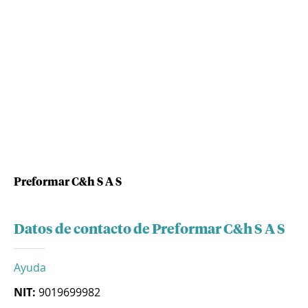
Preformar C&h S A S
Datos de contacto de Preformar C&h S A S
Ayuda
NIT:
9019699982