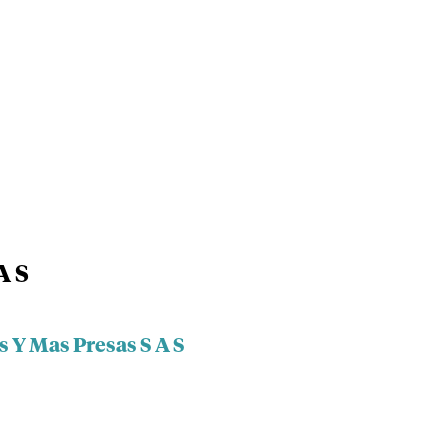
A S
s Y Mas Presas S A S