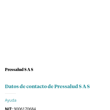
Pressalud S A S
Datos de contacto de Pressalud S A S
Ayuda
NIT:
9006170684