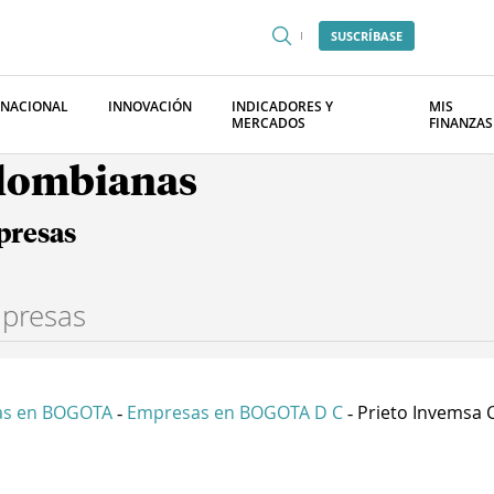
SUSCRÍBASE
RNACIONAL
INNOVACIÓN
INDICADORES Y
MIS
MERCADOS
FINANZAS
olombianas
presas
as en BOGOTA
Empresas en BOGOTA D C
Prieto Invemsa Ci
-
-