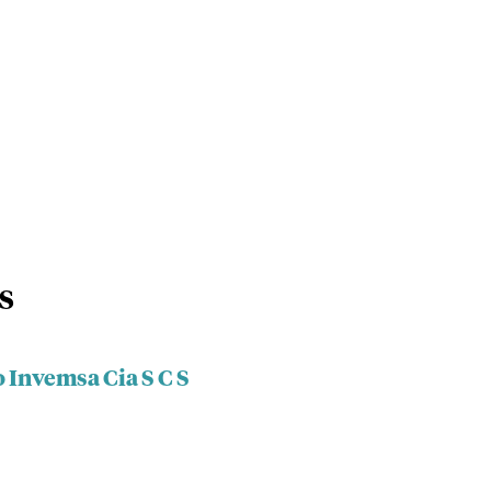
 S
o Invemsa Cia S C S