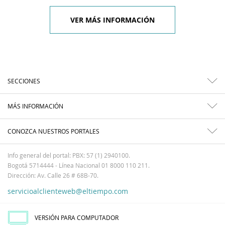
VER MÁS INFORMACIÓN
SECCIONES
MÁS INFORMACIÓN
CONOZCA NUESTROS PORTALES
Info general del portal: PBX: 57 (1) 2940100.
Bogotá 5714444 - Línea Nacional 01 8000 110 211.
Dirección: Av. Calle 26 # 68B-70.
servicioalclienteweb@eltiempo.com
VERSIÓN PARA COMPUTADOR