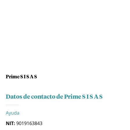
Prime S I S A S
Datos de contacto de Prime S I S A S
Ayuda
NIT:
9019163843