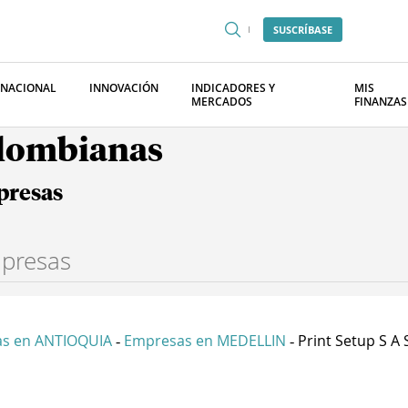
SUSCRÍBASE
RNACIONAL
INNOVACIÓN
INDICADORES Y
MIS
MERCADOS
FINANZAS
olombianas
presas
s en ANTIOQUIA
Empresas en MEDELLIN
Print Setup S A 
-
-