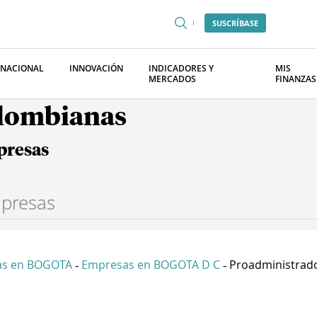
SUSCRÍBASE
RNACIONAL
INNOVACIÓN
INDICADORES Y
MIS
MERCADOS
FINANZAS
olombianas
presas
as en BOGOTA
Empresas en BOGOTA D C
Proadministrador
-
-