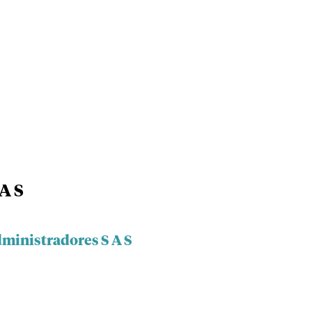
A S
dministradores S A S