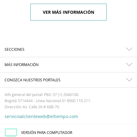
VER MÁS INFORMACIÓN
SECCIONES
MÁS INFORMACIÓN
CONOZCA NUESTROS PORTALES
Info general del portal: PBX: 57 (1) 2940100.
Bogotá 5714444 - Línea Nacional 01 8000 110 211.
Dirección: Av. Calle 26 # 68B-70.
servicioalclienteweb@eltiempo.com
VERSIÓN PARA COMPUTADOR