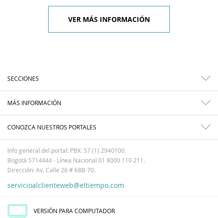
VER MÁS INFORMACIÓN
SECCIONES
MÁS INFORMACIÓN
CONOZCA NUESTROS PORTALES
Info general del portal: PBX: 57 (1) 2940100.
Bogotá 5714444 - Línea Nacional 01 8000 110 211.
Dirección: Av. Calle 26 # 68B-70.
servicioalclienteweb@eltiempo.com
VERSIÓN PARA COMPUTADOR