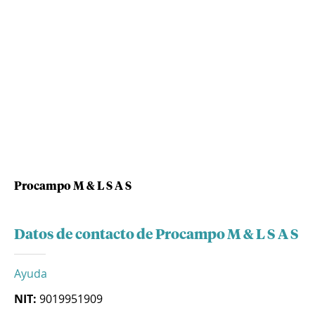
Procampo M & L S A S
Datos de contacto de Procampo M & L S A S
Ayuda
NIT:
9019951909