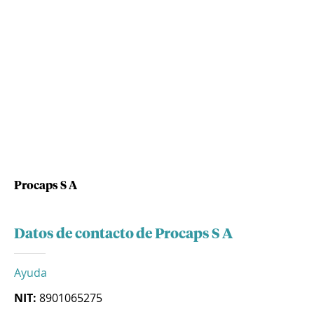
Procaps S A
Datos de contacto de Procaps S A
Ayuda
NIT:
8901065275