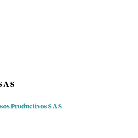
S A S
sos Productivos S A S