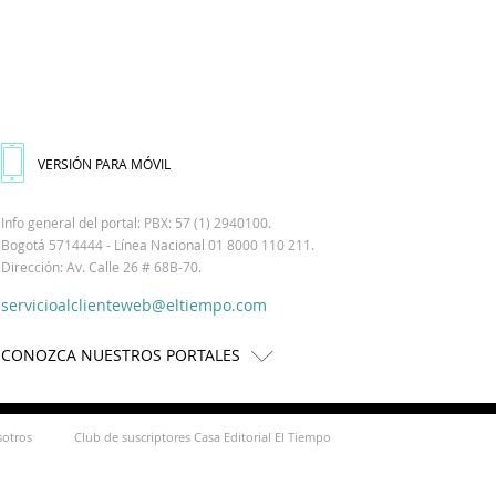
VERSIÓN PARA MÓVIL
Info general del portal: PBX: 57 (1) 2940100.
Bogotá 5714444 - Línea Nacional 01 8000 110 211.
Dirección: Av. Calle 26 # 68B-70.
servicioalclienteweb@eltiempo.com
CONOZCA NUESTROS PORTALES
sotros
Club de suscriptores Casa Editorial El Tiempo