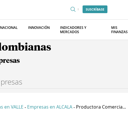
SUSCRÍBASE
RNACIONAL
INNOVACIÓN
INDICADORES Y
MIS
MERCADOS
FINANZAS
olombianas
presas
s en VALLE
Empresas en ALCALA
Productora Comercia...
-
-