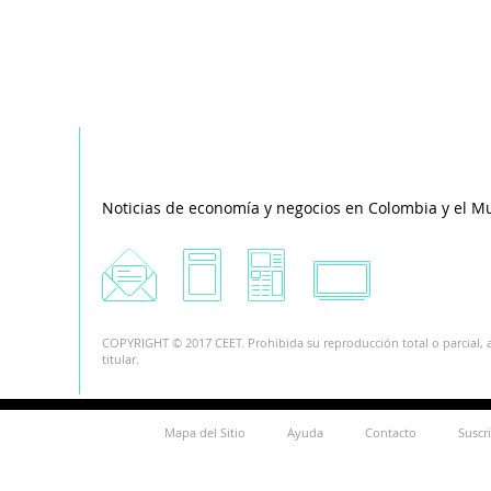
Noticias de economía y negocios en Colombia y el M
COPYRIGHT © 2017 CEET. Prohibida su reproducción total o parcial, a
titular.
Mapa del Sitio
Ayuda
Contacto
Suscr