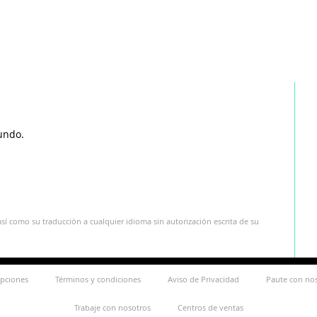
undo.
sí como su traducción a cualquier idioma sin autorización escrita de su
ipciones
Términos y condiciones
Aviso de Privacidad
Paute con no
Trabaje con nosotros
Centros de ventas