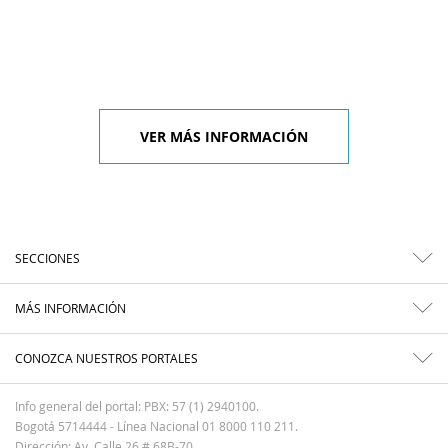
VER MÁS INFORMACIÓN
SECCIONES
MÁS INFORMACIÓN
CONOZCA NUESTROS PORTALES
Info general del portal: PBX: 57 (1) 2940100.
Bogotá 5714444 - Línea Nacional 01 8000 110 211.
Dirección: Av. Calle 26 # 68B-70.