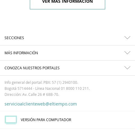
VER MÁS INFORMACIÓN
SECCIONES
MÁS INFORMACIÓN
CONOZCA NUESTROS PORTALES
Info general del portal: PBX: 57 (1) 2940100.
Bogotá 5714444 - Línea Nacional 01 8000 110 211.
Dirección: Av. Calle 26 # 68B-70.
servicioalclienteweb@eltiempo.com
VERSIÓN PARA COMPUTADOR