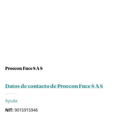
Proecon Fnce S A S
Datos de contacto de Proecon Fnce S A S
Ayuda
NIT:
9015915946