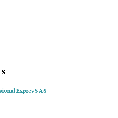
 S
sional Expres S A S