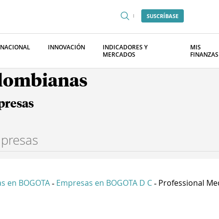
SUSCRÍBASE
RNACIONAL
INNOVACIÓN
INDICADORES Y
MIS
MERCADOS
FINANZAS
olombianas
presas
as en BOGOTA
Empresas en BOGOTA D C
Professional Med
-
-