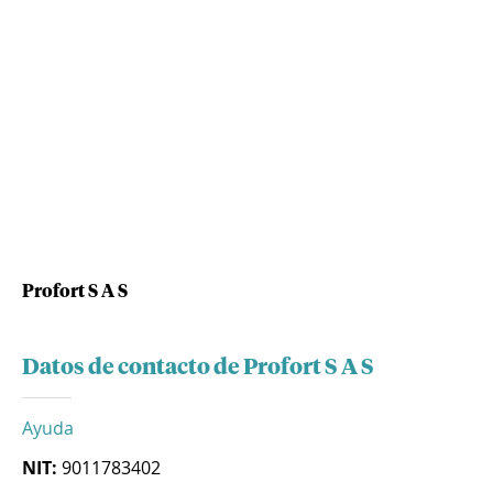
Profort S A S
Datos de contacto de Profort S A S
Ayuda
NIT:
9011783402