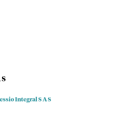
 S
ssio Integral S A S