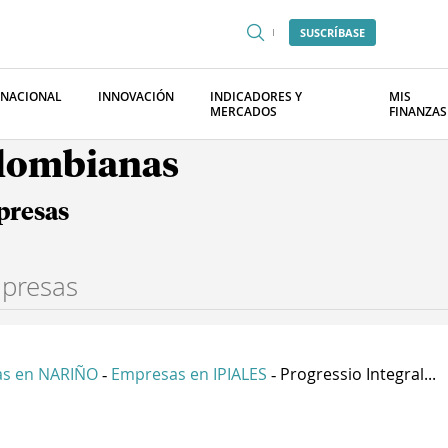
SUSCRÍBASE
RNACIONAL
INNOVACIÓN
INDICADORES Y
MIS
MERCADOS
FINANZAS
olombianas
presas
s en NARIÑO
Empresas en IPIALES
Progressio Integral...
-
-