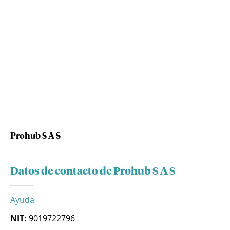
Prohub S A S
Datos de contacto de Prohub S A S
Ayuda
NIT:
9019722796