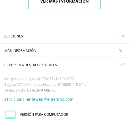
VER MÁS INFORMACIÓN
SECCIONES
MÁS INFORMACIÓN
CONOZCA NUESTROS PORTALES
Info general del portal: PBX: 57 (1) 2940100.
Bogotá 5714444 - Línea Nacional 01 8000 110 211.
Dirección: Av. Calle 26 # 68B-70.
servicioalclienteweb@eltiempo.com
VERSIÓN PARA COMPUTADOR