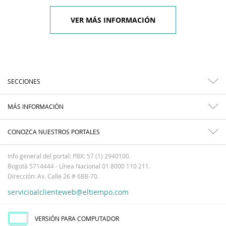
VER MÁS INFORMACIÓN
SECCIONES
MÁS INFORMACIÓN
CONOZCA NUESTROS PORTALES
Info general del portal: PBX: 57 (1) 2940100.
Bogotá 5714444 - Línea Nacional 01 8000 110 211.
Dirección: Av. Calle 26 # 68B-70.
servicioalclienteweb@eltiempo.com
VERSIÓN PARA COMPUTADOR