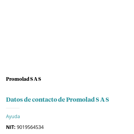
Promolad S A S
Datos de contacto de Promolad S A S
Ayuda
NIT:
9019564534