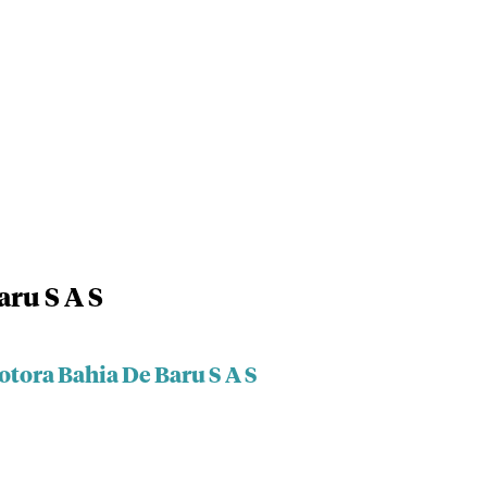
ru S A S
otora Bahia De Baru S A S