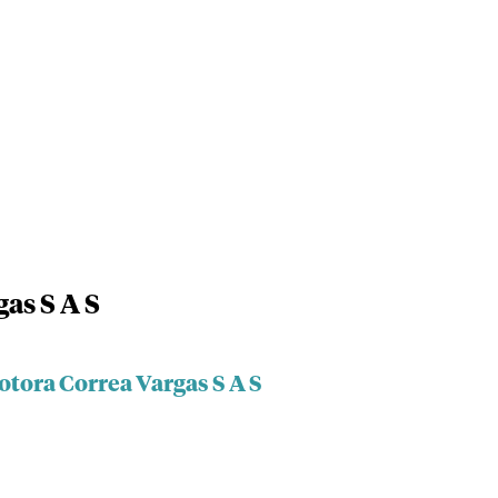
as S A S
tora Correa Vargas S A S