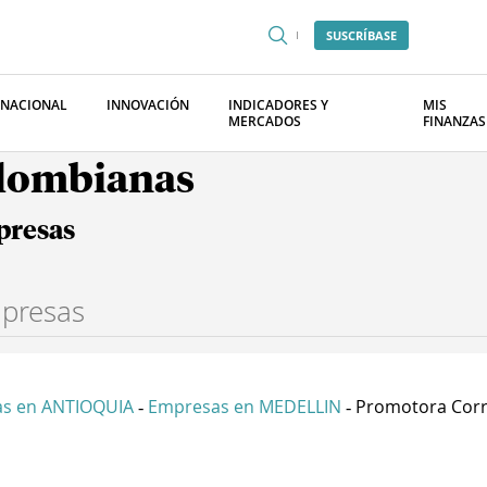
SUSCRÍBASE
RNACIONAL
INNOVACIÓN
INDICADORES Y
MIS
MERCADOS
FINANZAS
olombianas
presas
s en ANTIOQUIA
Empresas en MEDELLIN
Promotora Corre
-
-