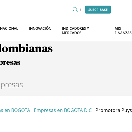
SUSCRÍBASE
RNACIONAL
INNOVACIÓN
INDICADORES Y
MIS
MERCADOS
FINANZAS
olombianas
presas
as en BOGOTA
Empresas en BOGOTA D C
Promotora Puysu
-
-