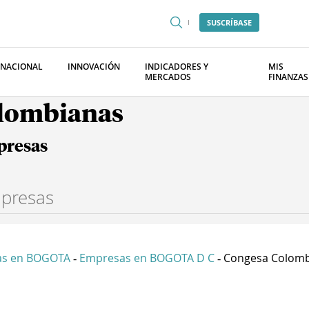
SUSCRÍBASE
RNACIONAL
INNOVACIÓN
INDICADORES Y
MIS
MERCADOS
FINANZAS
olombianas
presas
as en BOGOTA
Empresas en BOGOTA D C
Congesa Colombia
-
-