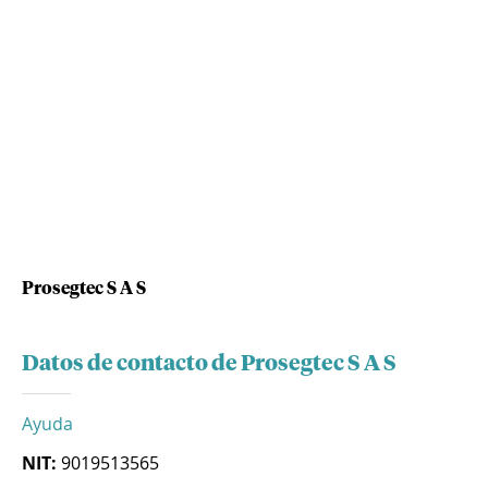
Prosegtec S A S
Datos de contacto de Prosegtec S A S
Ayuda
NIT:
9019513565