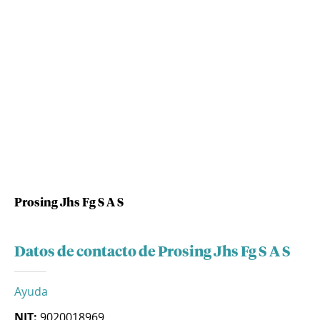
Prosing Jhs Fg S A S
Datos de contacto de Prosing Jhs Fg S A S
Ayuda
NIT:
9020018969