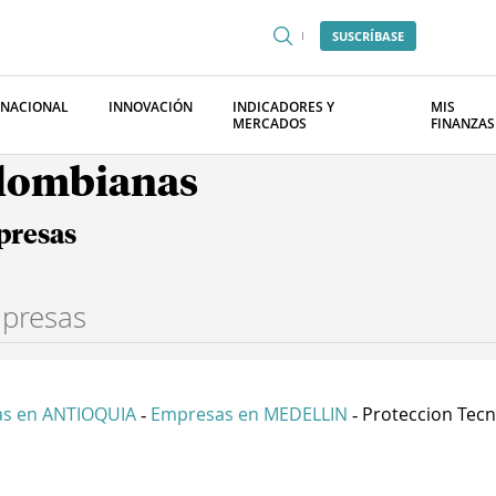
SUSCRÍBASE
RNACIONAL
INNOVACIÓN
INDICADORES Y
MIS
MERCADOS
FINANZAS
olombianas
presas
s en ANTIOQUIA
Empresas en MEDELLIN
Proteccion Tecno
-
-