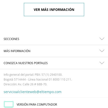
VER MÁS INFORMACIÓN
SECCIONES
MÁS INFORMACIÓN
CONOZCA NUESTROS PORTALES
Info general del portal: PBX: 57 (1) 2940100.
Bogotá 5714444 - Línea Nacional 01 8000 110 211.
Dirección: Av. Calle 26 # 68B-70.
servicioalclienteweb@eltiempo.com
VERSIÓN PARA COMPUTADOR