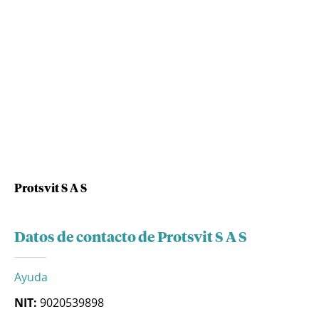
Protsvit S A S
Datos de contacto de Protsvit S A S
Ayuda
NIT:
9020539898