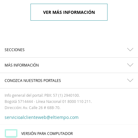
VER MÁS INFORMACIÓN
SECCIONES
MÁS INFORMACIÓN
CONOZCA NUESTROS PORTALES
Info general del portal: PBX: 57 (1) 2940100.
Bogotá 5714444 - Línea Nacional 01 8000 110 211.
Dirección: Av. Calle 26 # 68B-70.
servicioalclienteweb@eltiempo.com
VERSIÓN PARA COMPUTADOR