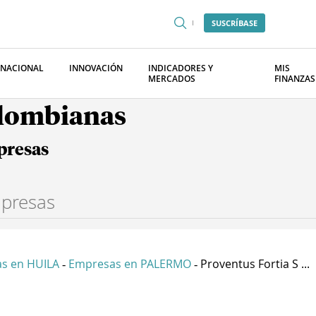
SUSCRÍBASE
RNACIONAL
INNOVACIÓN
INDICADORES Y
MIS
MERCADOS
FINANZAS
olombianas
presas
s en HUILA
Empresas en PALERMO
Proventus Fortia S ...
-
-