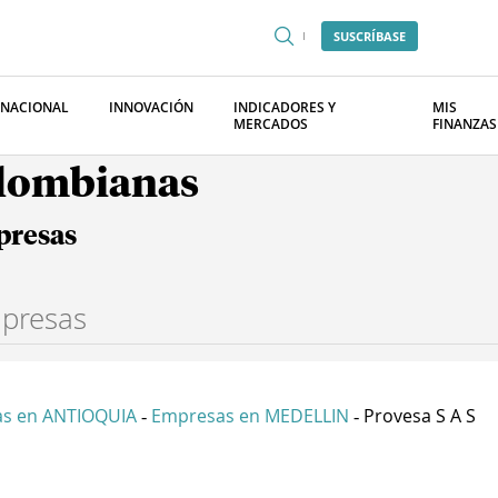
SUSCRÍBASE
RNACIONAL
INNOVACIÓN
INDICADORES Y
MIS
MERCADOS
FINANZAS
olombianas
presas
s en ANTIOQUIA
Empresas en MEDELLIN
Provesa S A S
-
-