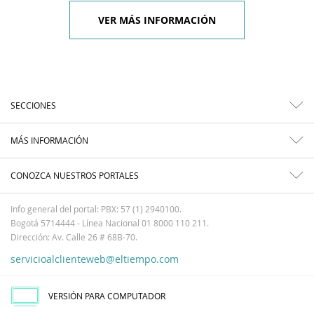
VER MÁS INFORMACIÓN
SECCIONES
MÁS INFORMACIÓN
CONOZCA NUESTROS PORTALES
Info general del portal: PBX: 57 (1) 2940100.
Bogotá 5714444 - Línea Nacional 01 8000 110 211.
Dirección: Av. Calle 26 # 68B-70.
servicioalclienteweb@eltiempo.com
VERSIÓN PARA COMPUTADOR