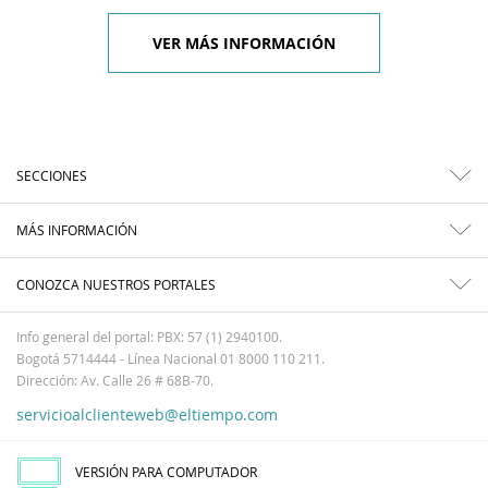
VER MÁS INFORMACIÓN
SECCIONES
MÁS INFORMACIÓN
CONOZCA NUESTROS PORTALES
Info general del portal: PBX: 57 (1) 2940100.
Bogotá 5714444 - Línea Nacional 01 8000 110 211.
Dirección: Av. Calle 26 # 68B-70.
servicioalclienteweb@eltiempo.com
VERSIÓN PARA COMPUTADOR