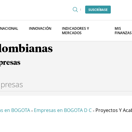
SUSCRÍBASE
RNACIONAL
INNOVACIÓN
INDICADORES Y
MIS
MERCADOS
FINANZAS
olombianas
presas
as en BOGOTA
Empresas en BOGOTA D C
Proyectos Y Aca
-
-