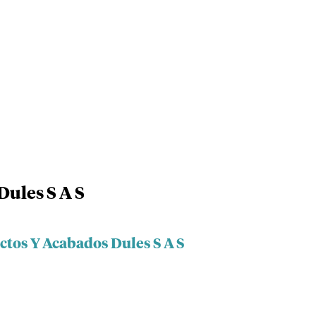
Dules S A S
ctos Y Acabados Dules S A S