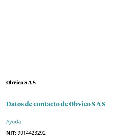
Obvico S A S
Datos de contacto de Obvico S A S
Ayuda
NIT:
9014423292