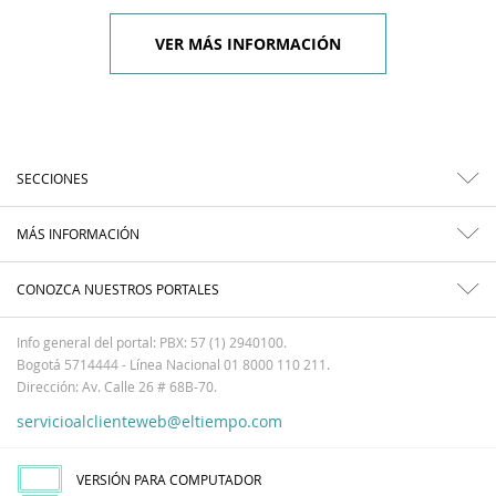
VER MÁS INFORMACIÓN
SECCIONES
MÁS INFORMACIÓN
CONOZCA NUESTROS PORTALES
Info general del portal: PBX: 57 (1) 2940100.
Bogotá 5714444 - Línea Nacional 01 8000 110 211.
Dirección: Av. Calle 26 # 68B-70.
servicioalclienteweb@eltiempo.com
VERSIÓN PARA COMPUTADOR