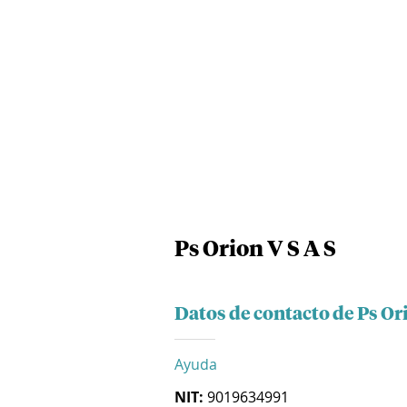
Ps Orion V S A S
Datos de contacto de Ps Ori
Ayuda
NIT:
9019634991