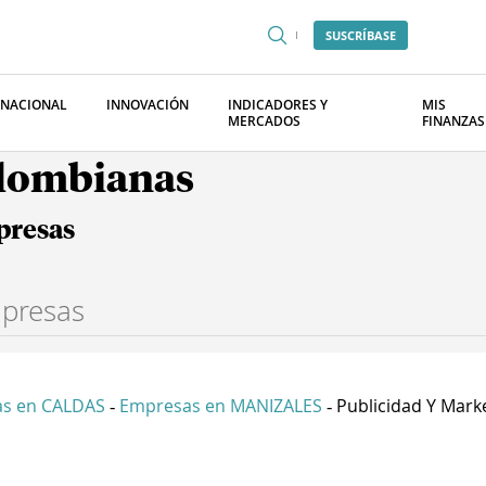
SUSCRÍBASE
RNACIONAL
INNOVACIÓN
INDICADORES Y
MIS
MERCADOS
FINANZAS
olombianas
presas
s en CALDAS
Empresas en MANIZALES
Publicidad Y Marke
-
-