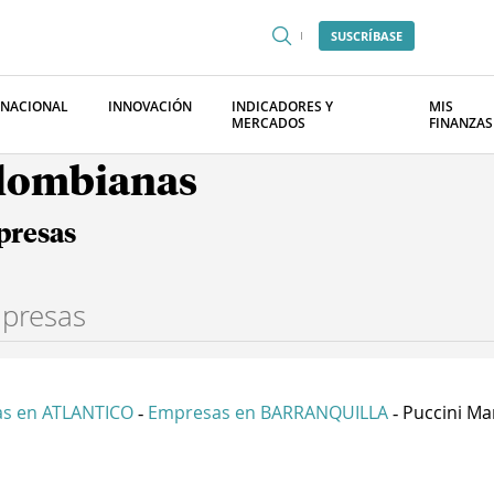
SUSCRÍBASE
RNACIONAL
INNOVACIÓN
INDICADORES Y
MIS
MERCADOS
FINANZAS
olombianas
presas
s en ATLANTICO
Empresas en BARRANQUILLA
Puccini Man
-
-